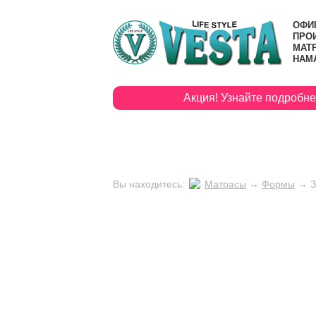
ОФИ
ПРО
МАТР
НАМ
Акция! Узнайте подробнее п
МАТРАСЫ
ТОППЕ
Вы находитесь:
Матрасы
→
Формы
→
З